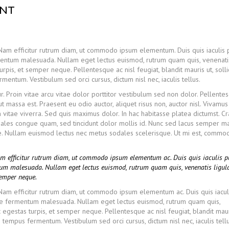
ENT
 Nam efficitur rutrum diam, ut commodo ipsum elementum. Duis quis iaculis 
mentum malesuada. Nullam eget lectus euismod, rutrum quam quis, venenati
rpis, et semper neque. Pellentesque ac nisl feugiat, blandit mauris ut, solli
ntum. Vestibulum sed orci cursus, dictum nisl nec, iaculis tellus.
r. Proin vitae arcu vitae dolor porttitor vestibulum sed non dolor. Pellente
ut massa est. Praesent eu odio auctor, aliquet risus non, auctor nisl. Vivamu
vitae viverra. Sed quis maximus dolor. In hac habitasse platea dictumst. Cr
ales congue quam, sed tincidunt dolor mollis id. Nunc sed lacus semper ma
ate. Nullam euismod lectus nec metus sodales scelerisque. Ut mi est, comm
Nam efficitur rutrum diam, ut commodo ipsum elementum ac. Duis quis iaculis p
tum malesuada. Nullam eget lectus euismod, rutrum quam quis, venenatis ligula
semper neque.
. Nam efficitur rutrum diam, ut commodo ipsum elementum ac. Duis quis iacul
nte fermentum malesuada. Nullam eget lectus euismod, rutrum quam quis,
 egestas turpis, et semper neque. Pellentesque ac nisl feugiat, blandit maur
tempus fermentum. Vestibulum sed orci cursus, dictum nisl nec, iaculis tellu