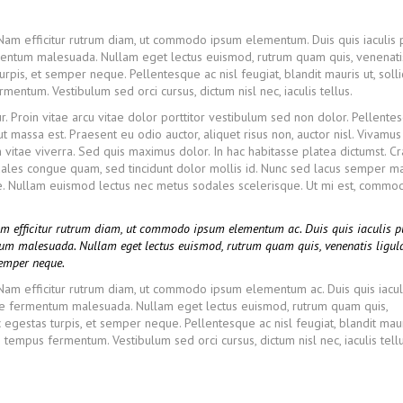
 Nam efficitur rutrum diam, ut commodo ipsum elementum. Duis quis iaculis 
mentum malesuada. Nullam eget lectus euismod, rutrum quam quis, venenati
rpis, et semper neque. Pellentesque ac nisl feugiat, blandit mauris ut, solli
ntum. Vestibulum sed orci cursus, dictum nisl nec, iaculis tellus.
r. Proin vitae arcu vitae dolor porttitor vestibulum sed non dolor. Pellente
ut massa est. Praesent eu odio auctor, aliquet risus non, auctor nisl. Vivamu
vitae viverra. Sed quis maximus dolor. In hac habitasse platea dictumst. Cr
ales congue quam, sed tincidunt dolor mollis id. Nunc sed lacus semper ma
ate. Nullam euismod lectus nec metus sodales scelerisque. Ut mi est, comm
Nam efficitur rutrum diam, ut commodo ipsum elementum ac. Duis quis iaculis p
tum malesuada. Nullam eget lectus euismod, rutrum quam quis, venenatis ligula
semper neque.
. Nam efficitur rutrum diam, ut commodo ipsum elementum ac. Duis quis iacul
nte fermentum malesuada. Nullam eget lectus euismod, rutrum quam quis,
 egestas turpis, et semper neque. Pellentesque ac nisl feugiat, blandit maur
tempus fermentum. Vestibulum sed orci cursus, dictum nisl nec, iaculis tellu