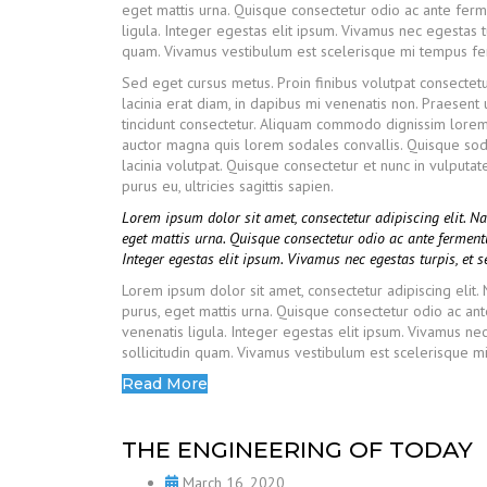
eget mattis urna. Quisque consectetur odio ac ante fer
ligula. Integer egestas elit ipsum. Vivamus nec egestas tu
quam. Vivamus vestibulum est scelerisque mi tempus ferme
Sed eget cursus metus. Proin finibus volutpat consectetu
lacinia erat diam, in dapibus mi venenatis non. Praesent 
tincidunt consectetur. Aliquam commodo dignissim lorem 
auctor magna quis lorem sodales convallis. Quisque sod
lacinia volutpat. Quisque consectetur et nunc in vulput
purus eu, ultricies sagittis sapien.
Lorem ipsum dolor sit amet, consectetur adipiscing elit. 
eget mattis urna. Quisque consectetur odio ac ante fermen
Integer egestas elit ipsum. Vivamus nec egestas turpis, et 
Lorem ipsum dolor sit amet, consectetur adipiscing elit
purus, eget mattis urna. Quisque consectetur odio ac a
venenatis ligula. Integer egestas elit ipsum. Vivamus nec
sollicitudin quam. Vivamus vestibulum est scelerisque mi 
Read More
THE ENGINEERING OF TODAY
March 16, 2020