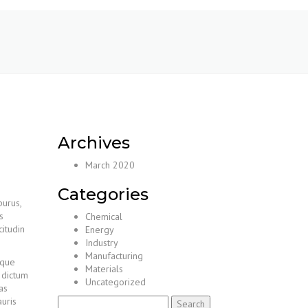
Archives
March 2020
Categories
purus,
s
Chemical
citudin
Energy
Industry
Manufacturing
sque
Materials
s dictum
Uncategorized
as
uris