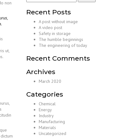
odo non
Recent Posts
urus,
A post without image
.
A video post
Safety in storage
is
The humble beginnings
The engineering of today
is ut,
s.
Recent Comments
Archives
March 2020
Categories
purus,
Chemical
s
Energy
citudin
Industry
Manufacturing
Materials
sque
Uncategorized
s dictum