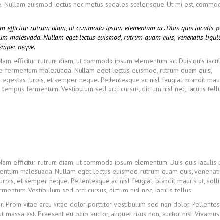
ate. Nullam euismod lectus nec metus sodales scelerisque. Ut mi est, comm
Nam efficitur rutrum diam, ut commodo ipsum elementum ac. Duis quis iaculis p
tum malesuada. Nullam eget lectus euismod, rutrum quam quis, venenatis ligula
semper neque.
. Nam efficitur rutrum diam, ut commodo ipsum elementum ac. Duis quis iacul
nte fermentum malesuada. Nullam eget lectus euismod, rutrum quam quis,
 egestas turpis, et semper neque. Pellentesque ac nisl feugiat, blandit maur
tempus fermentum. Vestibulum sed orci cursus, dictum nisl nec, iaculis tellu
 Nam efficitur rutrum diam, ut commodo ipsum elementum. Duis quis iaculis 
mentum malesuada. Nullam eget lectus euismod, rutrum quam quis, venenati
rpis, et semper neque. Pellentesque ac nisl feugiat, blandit mauris ut, solli
ntum. Vestibulum sed orci cursus, dictum nisl nec, iaculis tellus.
r. Proin vitae arcu vitae dolor porttitor vestibulum sed non dolor. Pellente
ut massa est. Praesent eu odio auctor, aliquet risus non, auctor nisl. Vivamu