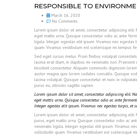
RESPONSIBLE TO ENVIRONM
March 16, 2020
No Comments
Lorem ipsum dolor sit amet, consectetur adipiscing elit.
eget mattis urna. Quisque consectetur odio ac ante fer
ligula. Integer egestas elit ipsum. Vivamus nec egestas tu
quam. Vivamus vestibulum est scelerisque mi tempus ferme
Sed eget cursus metus. Proin finibus volutpat consectetu
lacinia erat diam, in dapibus mi venenatis non. Praesent 
tincidunt consectetur. Aliquam commodo dignissim lorem 
auctor magna quis lorem sodales convallis. Quisque sod
lacinia volutpat. Quisque consectetur et nunc in vulput
purus eu, ultricies sagittis sapien.
Lorem ipsum dolor sit amet, consectetur adipiscing elit. 
eget mattis urna. Quisque consectetur odio ac ante fermen
Integer egestas elit ipsum. Vivamus nec egestas turpis, et 
Lorem ipsum dolor sit amet, consectetur adipiscing elit
purus, eget mattis urna. Quisque consectetur odio ac a
venenatis ligula. Integer egestas elit ipsum. Vivamus nec
sollicitudin quam. Vivamus vestibulum est scelerisque mi 