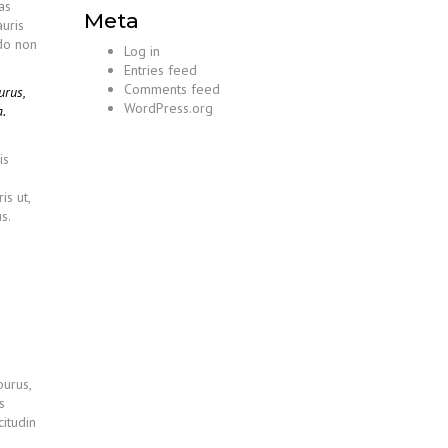
as
Meta
uris
odo non
Log in
Entries feed
Comments feed
urus,
WordPress.org
.
is
is ut,
s.
purus,
s
citudin