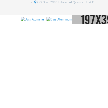
P.O.Box : 7098 I Umm Al Quwain I U.A.E