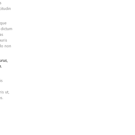
s
citudin
sque
s dictum
as
uris
odo non
urus,
.
is
is ut,
s.