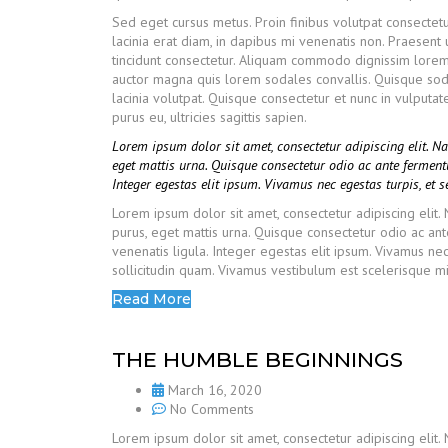
Sed eget cursus metus. Proin finibus volutpat consectetu
lacinia erat diam, in dapibus mi venenatis non. Praesent 
tincidunt consectetur. Aliquam commodo dignissim lorem 
auctor magna quis lorem sodales convallis. Quisque sod
lacinia volutpat. Quisque consectetur et nunc in vulput
purus eu, ultricies sagittis sapien.
Lorem ipsum dolor sit amet, consectetur adipiscing elit. 
eget mattis urna. Quisque consectetur odio ac ante fermen
Integer egestas elit ipsum. Vivamus nec egestas turpis, et 
Lorem ipsum dolor sit amet, consectetur adipiscing elit
purus, eget mattis urna. Quisque consectetur odio ac a
venenatis ligula. Integer egestas elit ipsum. Vivamus nec
sollicitudin quam. Vivamus vestibulum est scelerisque mi 
Read More
THE HUMBLE BEGINNINGS
March 16, 2020
No Comments
Lorem ipsum dolor sit amet, consectetur adipiscing elit.