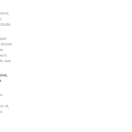
purus,
s
citudin
sque
s dictum
as
uris
odo non
urus,
.
is
is ut,
s.