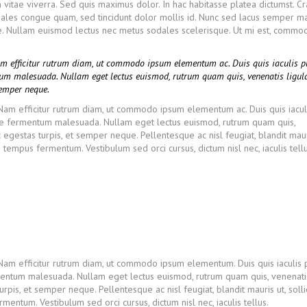
vitae viverra. Sed quis maximus dolor. In hac habitasse platea dictumst. Cr
ales congue quam, sed tincidunt dolor mollis id. Nunc sed lacus semper ma
ate. Nullam euismod lectus nec metus sodales scelerisque. Ut mi est, comm
Nam efficitur rutrum diam, ut commodo ipsum elementum ac. Duis quis iaculis p
tum malesuada. Nullam eget lectus euismod, rutrum quam quis, venenatis ligula
semper neque.
. Nam efficitur rutrum diam, ut commodo ipsum elementum ac. Duis quis iacul
nte fermentum malesuada. Nullam eget lectus euismod, rutrum quam quis,
 egestas turpis, et semper neque. Pellentesque ac nisl feugiat, blandit maur
tempus fermentum. Vestibulum sed orci cursus, dictum nisl nec, iaculis tellu
 Nam efficitur rutrum diam, ut commodo ipsum elementum. Duis quis iaculis 
mentum malesuada. Nullam eget lectus euismod, rutrum quam quis, venenati
rpis, et semper neque. Pellentesque ac nisl feugiat, blandit mauris ut, solli
ntum. Vestibulum sed orci cursus, dictum nisl nec, iaculis tellus.