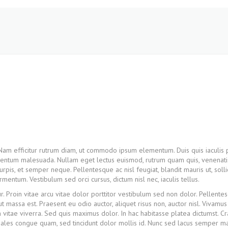
 Nam efficitur rutrum diam, ut commodo ipsum elementum. Duis quis iaculis 
mentum malesuada. Nullam eget lectus euismod, rutrum quam quis, venenati
rpis, et semper neque. Pellentesque ac nisl feugiat, blandit mauris ut, solli
ntum. Vestibulum sed orci cursus, dictum nisl nec, iaculis tellus.
r. Proin vitae arcu vitae dolor porttitor vestibulum sed non dolor. Pellente
ut massa est. Praesent eu odio auctor, aliquet risus non, auctor nisl. Vivamu
vitae viverra. Sed quis maximus dolor. In hac habitasse platea dictumst. Cr
ales congue quam, sed tincidunt dolor mollis id. Nunc sed lacus semper ma