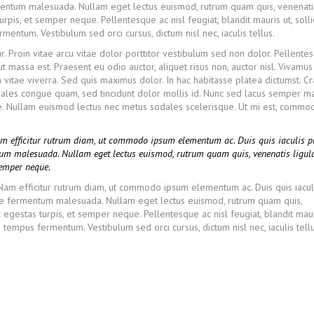
mentum malesuada. Nullam eget lectus euismod, rutrum quam quis, venenati
rpis, et semper neque. Pellentesque ac nisl feugiat, blandit mauris ut, solli
ntum. Vestibulum sed orci cursus, dictum nisl nec, iaculis tellus.
r. Proin vitae arcu vitae dolor porttitor vestibulum sed non dolor. Pellente
ut massa est. Praesent eu odio auctor, aliquet risus non, auctor nisl. Vivamu
vitae viverra. Sed quis maximus dolor. In hac habitasse platea dictumst. Cr
ales congue quam, sed tincidunt dolor mollis id. Nunc sed lacus semper ma
ate. Nullam euismod lectus nec metus sodales scelerisque. Ut mi est, comm
Nam efficitur rutrum diam, ut commodo ipsum elementum ac. Duis quis iaculis p
tum malesuada. Nullam eget lectus euismod, rutrum quam quis, venenatis ligula
semper neque.
. Nam efficitur rutrum diam, ut commodo ipsum elementum ac. Duis quis iacul
nte fermentum malesuada. Nullam eget lectus euismod, rutrum quam quis,
 egestas turpis, et semper neque. Pellentesque ac nisl feugiat, blandit maur
tempus fermentum. Vestibulum sed orci cursus, dictum nisl nec, iaculis tellu