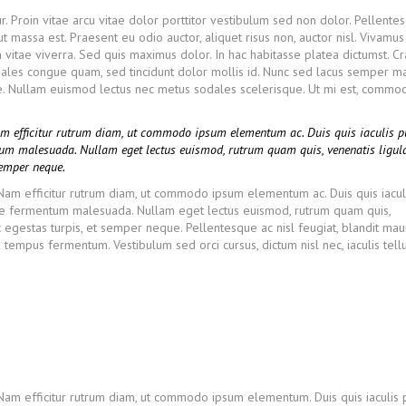
r. Proin vitae arcu vitae dolor porttitor vestibulum sed non dolor. Pellente
ut massa est. Praesent eu odio auctor, aliquet risus non, auctor nisl. Vivamu
vitae viverra. Sed quis maximus dolor. In hac habitasse platea dictumst. Cr
ales congue quam, sed tincidunt dolor mollis id. Nunc sed lacus semper ma
ate. Nullam euismod lectus nec metus sodales scelerisque. Ut mi est, comm
Nam efficitur rutrum diam, ut commodo ipsum elementum ac. Duis quis iaculis p
tum malesuada. Nullam eget lectus euismod, rutrum quam quis, venenatis ligula
semper neque.
. Nam efficitur rutrum diam, ut commodo ipsum elementum ac. Duis quis iacul
nte fermentum malesuada. Nullam eget lectus euismod, rutrum quam quis,
 egestas turpis, et semper neque. Pellentesque ac nisl feugiat, blandit maur
tempus fermentum. Vestibulum sed orci cursus, dictum nisl nec, iaculis tellu
 Nam efficitur rutrum diam, ut commodo ipsum elementum. Duis quis iaculis 