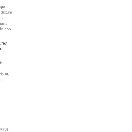
sque
s dictum
as
uris
odo non
urus,
.
is
is ut,
s.
purus,