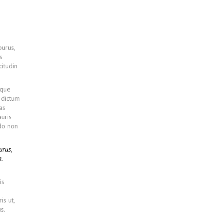
purus,
s
citudin
sque
s dictum
as
uris
odo non
urus,
.
is
is ut,
s.